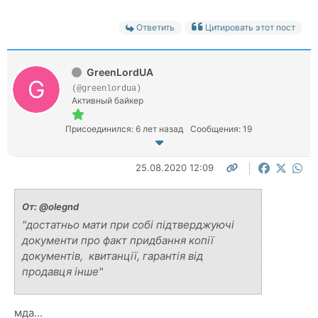
Ответить
Цитировать этот пост
GreenLordUA
(@greenlordua)
Активный байкер
Присоединился: 6 лет назад
Сообщения: 19
25.08.2020 12:09
От:
@olegnd
"достатньо мати при собі підтверджуючі
документи про факт придбання копії
документів, квитанції, гарантія від
продавця інше"
мда...