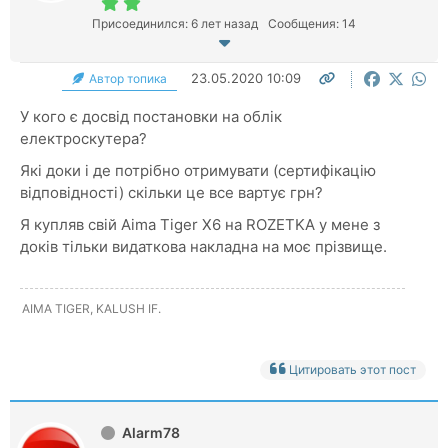
Присоединился: 6 лет назад
Сообщения: 14
23.05.2020 10:09
Автор топика
У кого є досвід постановки на облік
електроскутера?
Які доки і де потрібно отримувати (сертифікацію
відповідності) скільки це все вартує грн?
Я купляв свій Aima Tiger X6 на ROZETKA у мене з
доків тільки видаткова накладна на моє прізвище.
AIMA TIGER, KALUSH IF.
Цитировать этот пост
Alarm78