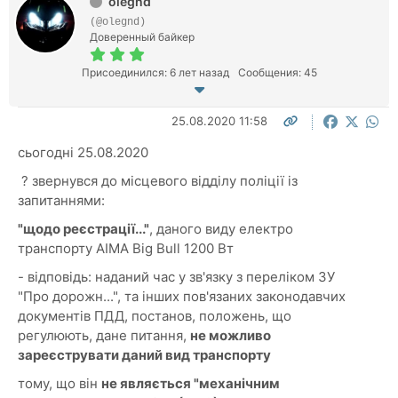
olegnd
(@olegnd)
Доверенный байкер
Присоединился: 6 лет назад
Сообщения: 45
25.08.2020 11:58
сьогодні 25.08.2020
? звернувся до місцевого відділу поліції із
запитаннями:
"щодо реєстрації..."
, даного виду електро
транспорту AIMA Big Bull 1200 Вт
- відповідь: наданий час у зв'язку з переліком ЗУ
"Про дорожн...", та інших пов'язаних законодавчих
документів ПДД, постанов, положень, що
регулюють, дане питання,
не можливо
зареєструвати даний вид транспорту
тому, що він
не являється "механічним