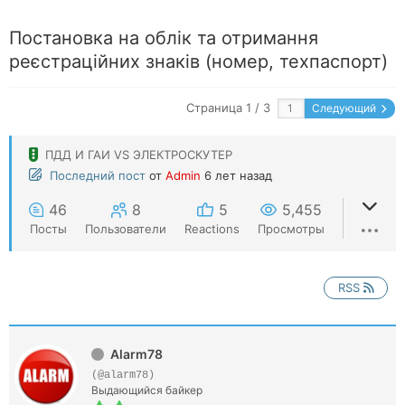
Постановка на облік та отримання
реєстраційних знаків (номер, техпаспорт)
Страница 1 / 3
Следующий
ПДД И ГАИ VS ЭЛЕКТРОСКУТЕР
Последний пост
от
Admin
6 лет назад
46
8
5
5,455
Посты
Пользователи
Reactions
Просмотры
RSS
Alarm78
(@alarm78)
Выдающийся байкер