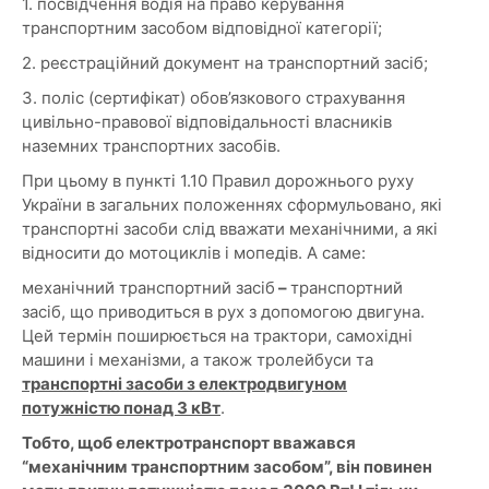
1. посвідчення водія на право керування
транспортним засобом відповідної категорії;
2. реєстраційний документ на транспортний засіб;
3. поліс (сертифікат) обов’язкового страхування
цивільно-правової відповідальності власників
наземних транспортних засобів.
При цьому в пункті 1.10 Правил дорожнього руху
України в загальних положеннях сформульовано, які
транспортні засоби слід вважати механічними, а які
відносити до мотоциклів і мопедів. А саме:
механічний транспортний засіб
–
транспортний
засіб, що приводиться в рух з допомогою двигуна.
Цей термін поширюється на трактори, самохідні
машини і механізми, а також тролейбуси та
транспортні засоби з електродвигуном
потужністю понад 3 кВт
.
Тобто, щоб електротранспорт вважався
“механічним транспортним засобом”, він повинен