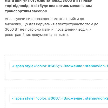
мати двигун потужністю понад 3000 Вт! І тільки
тоді відповідно він буде вважатись механічним
транспортним засобом.
Аналізуючи вищенаведене можна прийти до
висновку, що для керування електротранспортом до
3000 Вт не потрібно мати ні посвідчення водія, ні
реєстраційних документів на нього.
< span style="color: #666;"> Вложение : stehnovich-1
< span style="color: #666;"> Вложение : stehnovich-2