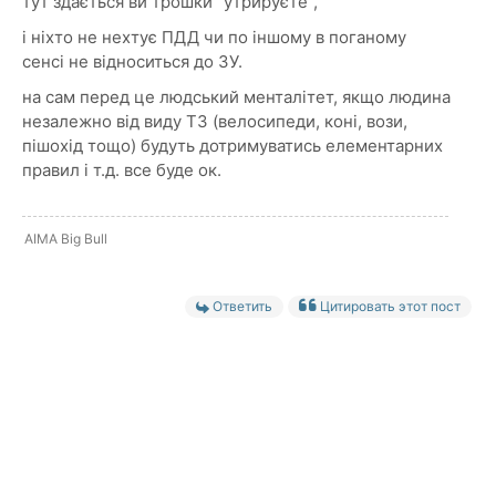
тут здається ви трошки "утрируєте",
і ніхто не нехтує ПДД чи по іншому в поганому
сенсі не відноситься до ЗУ.
на сам перед це людський менталітет, якщо людина
незалежно від виду ТЗ (велосипеди, коні, вози,
пішохід тощо) будуть дотримуватись елементарних
правил і т.д. все буде ок.
AIMA Big Bull
Ответить
Цитировать этот пост