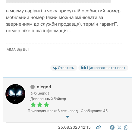
в моєму варіанті в чеку присутній особистий номер
мобільний номер (який можна змінювати за
зверненням до служби продавця), термін гарантії,
номер bike інша інформація...
AIMA Big Bull
Ответить
Цитировать этот пост
olegnd
(@olegnd)
Доверенный байкер
Присоединился: 6 лет назад
Сообщения: 45
25.08.2020 12:15