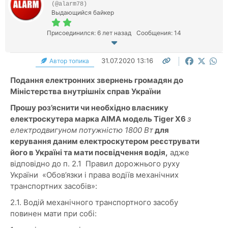
(@alarm78)
Выдающийся байкер
Присоединился: 6 лет назад
Сообщения: 14
31.07.2020 13:16
Автор топика
Подання електронних звернень громадян до
Міністерства внутрішніх справ України
Прошу роз’яснити чи необхідно власнику
електроскутера марка
AIMA
модель Tiger X6
з
електродвигуном потужністю 1800 Вт
для
керування даним електроскутером реєструвати
його в Україні та мати посвідчення водія,
адже
відповідно до п. 2.1 Правил дорожнього руху
України «Обов’язки і права водіїв механічних
транспортних засобів»:
2.1. Водій механічного транспортного засобу
повинен мати при собі: