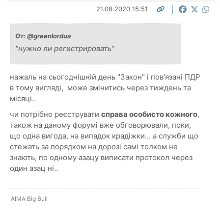
21.08.2020 15:51
От:
@greenlordua
"нужно ли регистрировать"
нажаль на сьогоднішній день "Закон" і пов'язані ПДР
в тому вигляді, може змінитись через тиждень та
місяці..
чи потрібно реєструвати
справа особисто кожного
,
також на даному форумі вже обговорювали, поки,
що одна вигода, на випадок крадіжки... а служби що
стежать за порядком на дорозі самі толком не
знають, по одному азацу виписати протокол через
один азац ні..
AIMA Big Bull