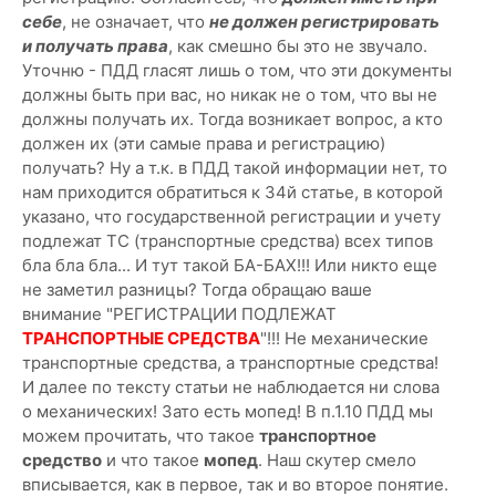
себе
, не означает, что
не должен регистрировать
и получать права
, как смешно бы это не звучало.
Уточню - ПДД гласят лишь о том, что эти документы
должны быть при вас, но никак не о том, что вы не
должны получать их. Тогда возникает вопрос, а кто
должен их (эти самые права и регистрацию)
получать? Ну а т.к. в ПДД такой информации нет, то
нам приходится обратиться к 34й статье, в которой
указано, что государственной регистрации и учету
подлежат ТС (транспортные средства) всех типов
бла бла бла... И тут такой БА-БАХ!!! Или никто еще
не заметил разницы? Тогда обращаю ваше
внимание "РЕГИСТРАЦИИ ПОДЛЕЖАТ
ТРАНСПОРТНЫЕ СРЕДСТВА
"!!! Не механические
транспортные средства, а транспортные средства!
И далее по тексту статьи не наблюдается ни слова
о механических! Зато есть мопед! В п.1.10 ПДД мы
можем прочитать, что такое
транспортное
средство
и что такое
мопед
. Наш скутер смело
вписывается, как в первое, так и во второе понятие.