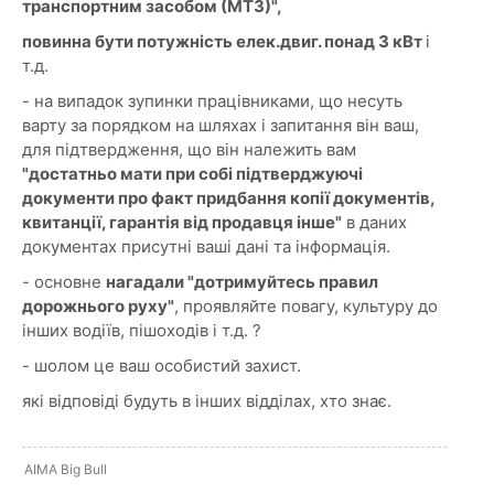
транспортним засобом (МТЗ)",
повинна бути потужність елек.двиг. понад 3 кВт
і
т.д.
- на випадок зупинки працівниками, що несуть
варту за порядком на шляхах і запитання він ваш,
для підтвердження, що він належить вам
"достатньо мати при собі підтверджуючі
документи про факт придбання копії документів,
квитанції, гарантія від продавця інше"
в даних
документах присутні ваші дані та інформація.
- основне
нагадали "дотримуйтесь правил
дорожнього руху"
, проявляйте повагу, культуру до
інших водіїв, пішоходів і т.д. ?
- шолом це ваш особистий захист.
які відповіді будуть в інших відділах, хто знає.
AIMA Big Bull