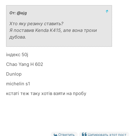
↑
От: @ajg
Хто яку резину ставить?
Я поставив Kenda K415, але вона трохи
дубова.
індекс 50j
Chao Yang H 602
Dunlop
michelin s1
кстаті теж таку хотів взяти на пробу
Ответить
Цитировать этот пост