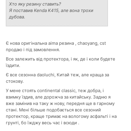
Хто яку резину ставить?
Я поставив Kenda K415, але вона трохи
дубова.
Є нова оригінальна aima резина , chaoyang, cst
продаю і під замовлення.
Все залежить від протектора, і як, де і коли будете
їздити.
Є все сезонна daoluchi, Китай теж, але краща за
стокову.
У мене стоять continental classic, теж добра, і
взимку їздив, але дорожча за китайську. Задню я
вже замінив на таку ж нову, передня ще в гарному
стані. Мені більше подобається все сезоний
протектор, краще тримає на вологому асфальті і на
грунті, бо їжджу весь час і всюди .