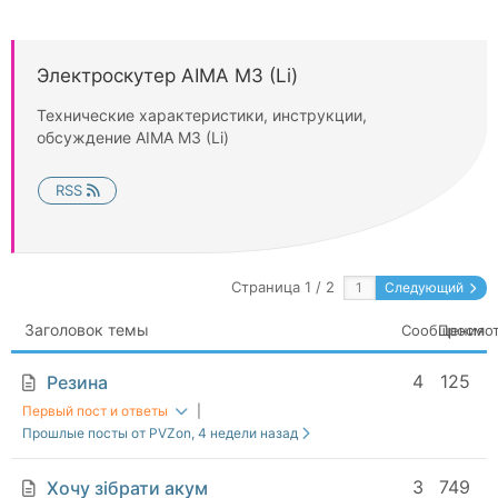
Электроскутер AIMA М3 (Li)
Технические характеристики, инструкции,
обсуждение AIMA М3 (Li)
RSS
Страница 1 / 2
Следующий
Заголовок темы
Сообщения
Просмо
4
125
Резина
Первый пост и ответы
|
Прошлые посты от PVZon
, 4 недели назад
3
749
Хочу зібрати акум