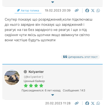
19.02.2023 20:39
Автор топика
Скутер показує що розряджений,коли підключаєш
до нього зарядне він показує що заряджений і
реагує на газ без зарадного не реагує і ще з під
сидіння чути якісь щолчки якщо ввімкнути світло
вони частіше будуть щолкати
Цитировать этот пост
Kolyanter
(@kolyanter)
Ценный байкер
Присоединился: 6 лет назад
Сообщения: 143
20.02.2023 11:28