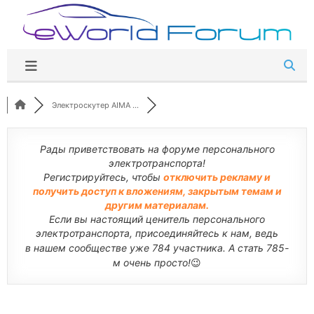
Перейти
к
содержимому
Электроскутер AIMA ...
Рады приветствовать на форуме персонального
электротранспорта!
Регистрируйтесь, чтобы
отключить рекламу и
получить доступ к вложениям, закрытым темам и
другим материалам.
Если вы настоящий ценитель персонального
электротранспорта, присоединяйтесь к нам, ведь
в нашем сообществе уже 784 участника. А стать 785-
м очень просто!
😉