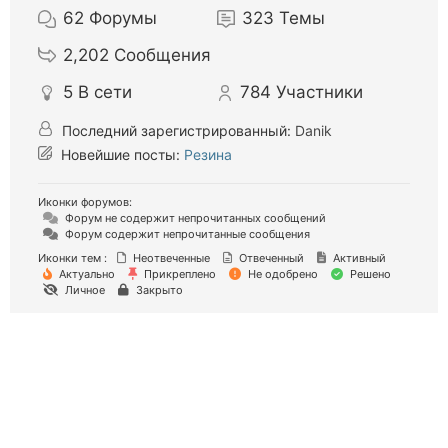
62
Форумы
323
Темы
2,202
Сообщения
5
В сети
784
Участники
Последний зарегистрированный:
Danik
Новейшие посты:
Резина
Иконки форумов:
Форум не содержит непрочитанных сообщений
Форум содержит непрочитанные сообщения
Иконки тем :
Неотвеченные
Отвеченный
Активный
Актуально
Прикреплено
Не одобрено
Решено
Личное
Закрыто