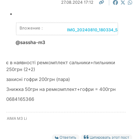
27.08.2024 17:12
Вложение :
IMG_20240810_180334_500.jpg
@sassha-m3
є в наявності ремкомплект сальники+пильники
250грн (2+2)
захисні гофри 200грн (пара)
Знижка 50грн на ремкомплект+гофри = 400грн
0684165366
AIMA M3 Li
Ответить
Цитировать этот пост