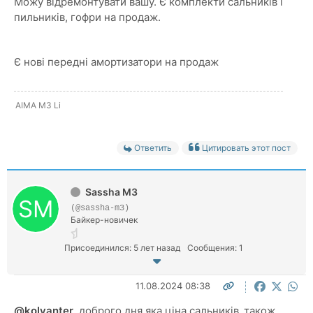
Можу відремонтувати вашу. Є комплекти сальників і
пильників, гофри на продаж.
Є нові передні амортизатори на продаж
AIMA M3 Li
Ответить
Цитировать этот пост
Sassha M3
(@sassha-m3)
Байкер-новичек
Присоединился: 5 лет назад
Сообщения: 1
11.08.2024 08:38
@kolyanter
доброго дня,яка ціна сальників ,також