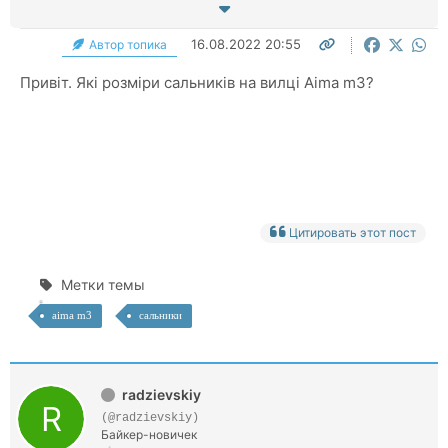
16.08.2022 20:55
Автор топика
Привіт. Які розміри сальників на вилці Aima m3?
Цитировать этот пост
Метки темы
aima m3
сальники
radzievskiy
(@radzievskiy)
Байкер-новичек