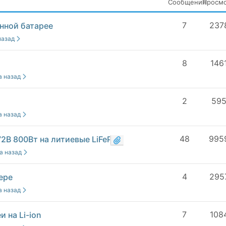
Сообщения
Просм
7
237
нной батарее
 назад
8
146
да назад
2
59
да назад
48
995
2В 800Вт на литиевые LiFePo4
да назад
4
295
ере
да назад
7
108
 на Li-ion