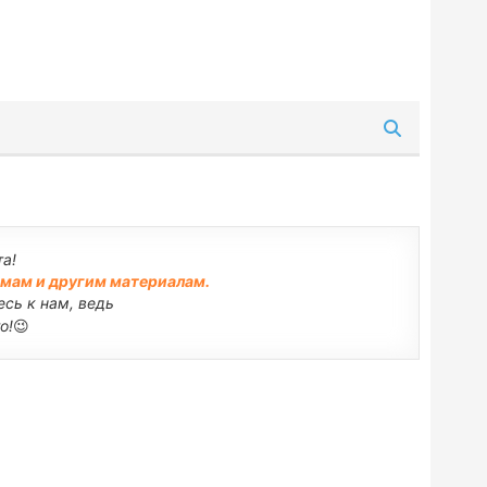
а!
емам и другим материалам.
сь к нам, ведь
о!
😉