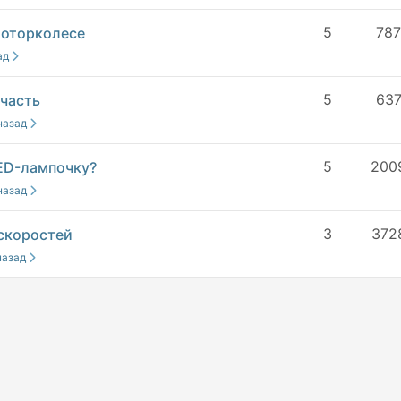
5
78
моторколесе
ад
5
63
пчасть
 назад
5
200
LED-лампочку?
 назад
3
372
 скоростей
 назад