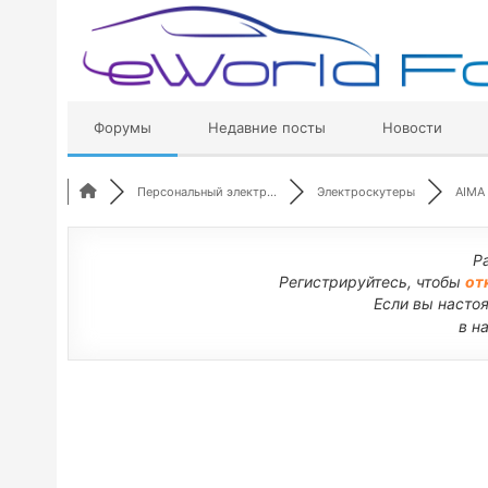
Перейти
к
содержимому
Форумы
Недавние посты
Новости
Персональный электр...
Электроскутеры
AIMA
Р
Регистрируйтесь, чтобы
от
Если вы насто
в н