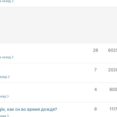
да назад
26
602
да назад
7
202
назад
4
80
азад
6
111
le, как он во время дождя?
азад