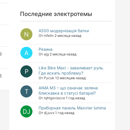
7
Последние электротемы
A500 модернізація батки
7
От
nifelin
2 месяца назад
Резина
9
От
ajg
2 месяца назад
Like Bike Maxi - заваливает руль.
Где искать проблему?
8
От
Pycuk
12 месяцев назад
AIMA M3 – що означає зелена
блискавка в статусі батареї?
От
tqhtgxviazce
1 год назад
Приборная панель Maxxter lumina
От
dj.juvs
1 год назад