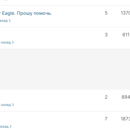
5
137
 Eagle. Прошу помочь.
назад
3
611
а назад
2
89
а назад
7
187
 назад