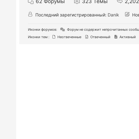
62
Форумы
323
Темы
2,202
Последний зарегистрированный:
Danik
Нов
Иконки форумов:
Форум не содержит непрочитанных сооб
Иконки тем :
Неотвеченные
Отвеченный
Активный