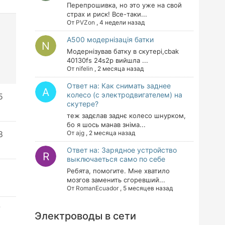
Перепрошивка, но это уже на свой
страх и риск! Все-таки...
От
PVZon
,
4 недели назад
A500 модернізація батки
Модернізував батку в скутері,cbak
40130fs 24s2p вийшла ...
От
nifelin
,
2 месяца назад
Ответ на: Как снимать заднее
колесо (с электродвигателем) на
5
скутере?
теж задєлав заднє колесо шнурком,
бо я шось манав зніма...
8
От
ajg
,
2 месяца назад
Ответ на: Зарядное устройство
выключаеться само по себе
0
Ребята, помогите. Мне хватило
мозгов заменить сгоревший...
От
RomanEcuador
,
5 месяцев назад
7
Электроводы в сети