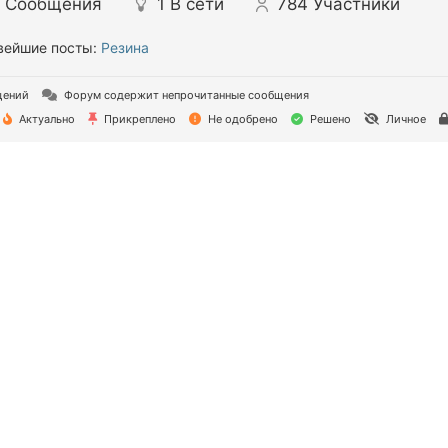
Сообщения
1
В сети
784
Участники
ейшие посты:
Резина
щений
Форум содержит непрочитанные сообщения
Актуально
Прикреплено
Не одобрено
Решено
Личное