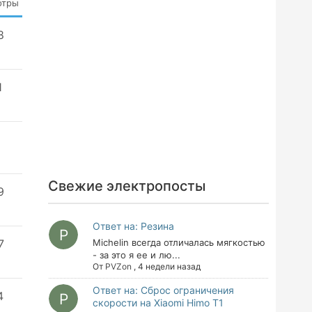
отры
8
1
5
Свежие электропосты
9
Ответ на: Резина
7
Michelin всегда отличалась мягкостью
- за это я ее и лю...
От
PVZon
,
4 недели назад
Ответ на: Сброс ограничения
4
скорости на Xiaomi Himo T1