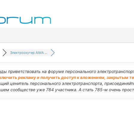
Электроскутер AIMA ...
ады приветствовать на форуме персонального электротранспорт
ключить рекламу и получить доступ к вложениям, закрытым т
ящий ценитель персонального электротранспорта, присоединяйте
ашем сообществе уже 784 участника. А стать 785-м очень прост