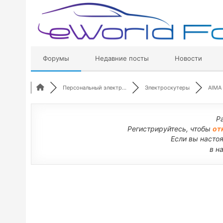
Перейти
к
содержимому
Форумы
Недавние посты
Новости
Персональный электр...
Электроскутеры
AIMA
Р
Регистрируйтесь, чтобы
от
Если вы насто
в н