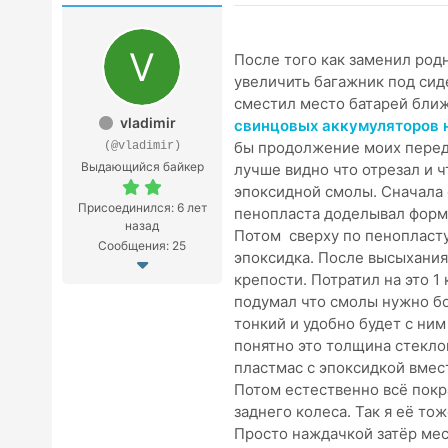
После того как заменил род
увеличить багажник под сид
сместил место батарей ближ
vladimir
свинцовых аккумуляторов н
бы продолжение моих переде
(@vladimir)
Выдающийся байкер
лучше видно что отрезал и ч
эпоксидной смолы. Сначала о
Присоединился: 6 лет
пенопласта доделывал форму
назад
Потом сверху по пенопласту
Сообщения: 25
эпоксидка. После высыхания
крепости. Потратил на это 1
подумал что смолы нужно бол
тонкий и удобно будет с ним
понятно это толщина стеклом
пластмас с эпоксидкой вмес
Потом естественно всё покр
заднего колеса. Так я её то
Просто наждачкой затёр мест