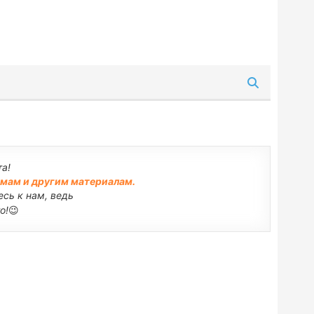
а!
емам и другим материалам.
сь к нам, ведь
о!
😉