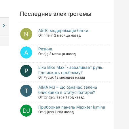
Последние электротемы
а
A500 модернізація батки
От
nifelin
2 месяца назад
Резина
От
ajg
2 месяца назад
Like Bike Maxi - заваливает руль.
Где искать проблему?
От
Pycuk
12 месяцев назад
AIMA M3 – що означає зелена
блискавка в статусі батареї?
От
tqhtgxviazce
1 год назад
Приборная панель Maxxter lumina
От
dj.juvs
1 год назад