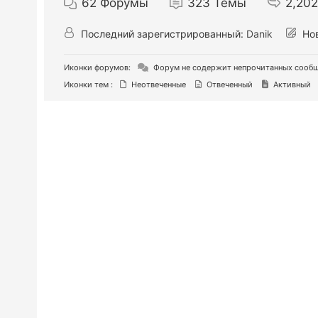
62
Форумы
323
Темы
2,202
Последний зарегистрированный:
Danik
Нов
Иконки форумов:
Форум не содержит непрочитанных сооб
Иконки тем :
Неотвеченные
Отвеченный
Активный