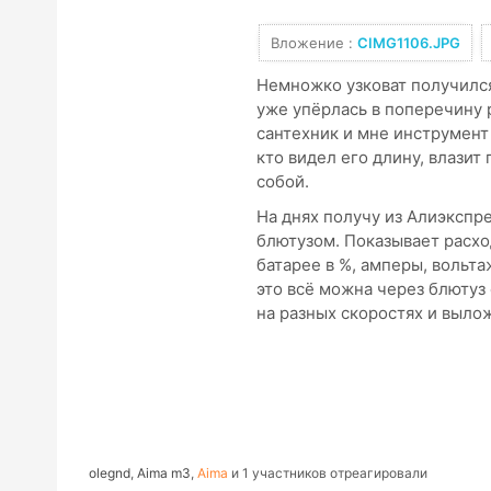
Вложение :
CIMG1106.JPG
Немножко узковат получился
уже упёрлась в поперечину р
сантехник и мне инструмент
кто видел его длину, влазит
собой.
На днях получу из Алиэксп
блютузом. Показывает расхо
батарее в %, амперы, вольта
это всё можна через блютуз
на разных скоростях и выло
olegnd
,
Aima m3
,
Aima
и 1 участников отреагировали