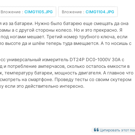
Вложение :
CIMG1105.JPG
Вложение :
CIMG1104.JPG
 из за батареи. Нужно было батарею еще смещать да она
амы а с другой стороны колесо. Но и это прекрасно. Я
 под ногами мешает. Третий номер трубного ключа, если
 по высоте да и шлём теперь туда вмещается. А то носишь с
ресс универсальный измеритель DT24P DC0-1000V 30A с
д и потребление амперчасов, сколько осталось емкости в
ж, температуру батареи, мощность двигателя. А главное что
 смотреть на смартфоне. Проведу тесты со своим скутером
жу если это действительно интересно.
Цитировать этот по