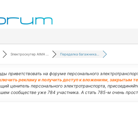
Электроскутер AIMA ...
Переделка багажника...
ады приветствовать на форуме персонального электротранспорт
ключить рекламу и получить доступ к вложениям, закрытым т
ящий ценитель персонального электротранспорта, присоединяйте
ашем сообществе уже 784 участника. А стать 785-м очень прост