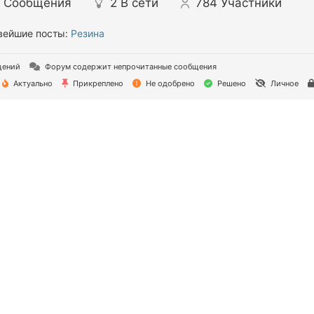
Сообщения
2
В сети
784
Участники
ейшие посты:
Резина
щений
Форум содержит непрочитанные сообщения
Актуально
Прикреплено
Не одобрено
Решено
Личное