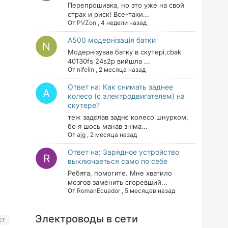
Перепрошивка, но это уже на свой
страх и риск! Все-таки...
От
PVZon
,
4 недели назад
A500 модернізація батки
Модернізував батку в скутері,cbak
40130fs 24s2p вийшла ...
От
nifelin
,
2 месяца назад
Ответ на: Как снимать заднее
колесо (с электродвигателем) на
скутере?
теж задєлав заднє колесо шнурком,
бо я шось манав зніма...
От
ajg
,
2 месяца назад
Ответ на: Зарядное устройство
выключаеться само по себе
Ребята, помогите. Мне хватило
мозгов заменить сгоревший...
От
RomanEcuador
,
5 месяцев назад
Электроводы в сети
ст