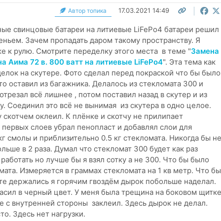
17.03.2021 14:49
Автор топика
ные свинцовые батареи на литиевые
LiFePo4 батареи решил
еньем. Зачем пропадать даром такому пространству. Я
е к рулю. Смотрите переделку этого места в теме "
Замена
а Аима 72 в. 800 ватт на литиевые LiFePo4
". Эта тема как
лок на скутере. Фото сделал перед покраской что бы было
то оставил из багажника. Делалось из стекломата 300 и
трезал всё лишнее , потом поставил назад в скутер и из
. Соединил это всё не вынимая из скутера в одно целое.
 скотчем оклеил. К плёнке и скотчу не прилипает
 первых слоев убрал пенопласт и добавлял слои для
 кг смолы и приблизительно 0.5 кг стекломата. Никогда бы н
ьше в 2 раза. Думал что стекломат 300 будет как раз
 работать но лучше бы я взял сотку а не 300. Что бы было
ата. Измеряется в граммах стекломата на 1 кв метр. Что бы
те держались я горячим гвоздём дырок побольше наделал.
асил в черный цвет. У меня была трещина на боковом щитк
же с внутренней стороны заклеил. Здесь дырок не делал.
о. Здесь нет нагрузки.