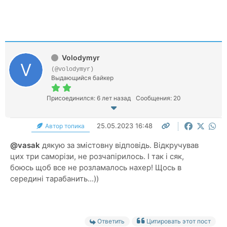
Volodymyr
(@volodymyr)
Выдающийся байкер
Присоединился: 6 лет назад
Сообщения: 20
25.05.2023 16:48
Автор топика
@vasak
дякую за змістовну відповідь. Відкручував
цих три саморізи, не розчапірилось. І так і сяк,
боюсь щоб все не розламалось нахер! Щось в
середині тарабанить...))
Ответить
Цитировать этот пост