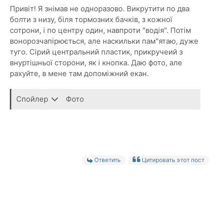
Привіт! Я знімав не одноразово. Викрутити по два
болти з низу, біля тормозних бачків, з кожної
сотрони, і по центру один, навпроти "водія". Потім
вонорозчапірюється, але наскильки пам"ятаю, дуже
туго. Сірий центральний пластик, прикручеий з
внуртішньої сторони, як і кнопка. Даю фото, але
рахуйте, в мене там допоміжний екан.
Спойлер
Фото
Ответить
Цитировать этот пост