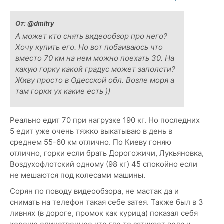
От:
@dmitry
А может кто снять видеообзор про него?
Хочу купить его. Но вот побаиваюсь что
вместо 70 км на нем можно поехать 30. На
какую горку какой градус может заполсти?
Живу просто в Одесской обл. Возле моря а
там горки ух какие есть ))
Реально едит 70 при нагрузке 190 кг. Но последних
5 едит уже очень тяжко выкатываю в день в
среднем 55-60 км отлично. По Киеву гоняю
отлично, горки если брать Дорогожичи, Лукьяновка,
Воздухофлотский одному (98 кг) 45 спокойно если
не мешаются под колесами машины.
Сорян по поводу видеообзора, не мастак да и
снимать на телефон такая себе затея. Также был в 3
ливнях (в дороге, промок как курица) показал себя