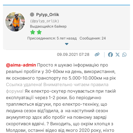
Pylyp_Orlik
(@pylyp_orlik)
Выдающийся байкер
Присоединился: 5 лет назад
Сообщения: 24
09.09.2021 07:28
@aima-admin
Просто я шукаю інформацію про
реальні пробіги у 30-60км на день, використання,
як основного транспорту по 5.000-10.000км на рік
Ссылка удалена! Внимательно читаем правила
форума!
Як електро-скутер почувається при такій
експлуатації через 1-2 роки. Бо періодично
трапляються відгуки, про електро-техніку, що
людина сезон від'їздила, а на наступний сезон
акумулятор здох або пробіг на повному заряді
скоротився вдвічі. ? Виходить, що окрім хлопця з
Молдови, останні відео від якого 2020 року, ніхто