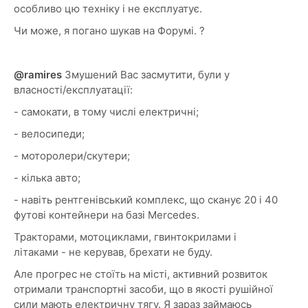
особливо цю техніку і не експлуатує.
Чи може, я погано шукав на Форумі. ?
@ramires
Змушений Вас засмутити, були у
власності/експлуатації:
- самокати, в тому числі електричні;
- велосипеди;
- моторолери/скутери;
- кілька авто;
- навіть рентгенівський комплекс, що сканує 20 і 40
футові контейнери на базі Mercedes.
Тракторами, мотоциклами, гвинтокрилами і
літаками - не керував, брехати не буду.
Але прогрес не стоїть на місті, активний розвиток
отримали транспортні засоби, що в якості рушійної
сили мають електричну тягу. Я зараз займаюсь