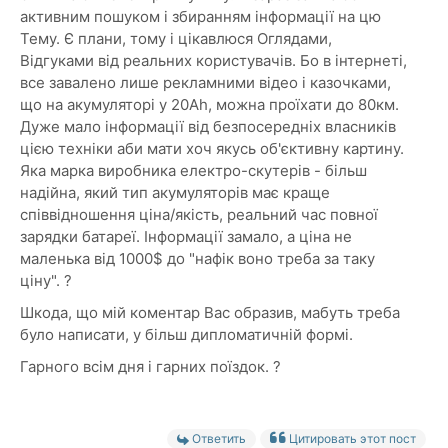
активним пошуком і збиранням інформації на цю
Тему. Є плани, тому і цікавлюся Оглядами,
Відгуками від реальних користувачів. Бо в інтернеті,
все завалено лише рекламними відео і казочками,
що на акумуляторі у 20Аh, можна проїхати до 80км.
Дуже мало інформації від безпосередніх власників
цією техніки аби мати хоч якусь об'єктивну картину.
Яка марка виробника електро-скутерів - більш
надійна, який тип акумуляторів має краще
співвідношення ціна/якість, реальний час повної
зарядки батареї. Інформації замало, а ціна не
маленька від 1000$ до "нафік воно треба за таку
ціну". ?
Шкода, що мій коментар Вас образив, мабуть треба
було написати, у більш дипломатичній формі.
Гарного всім дня і гарних поїздок. ?️
Ответить
Цитировать этот пост